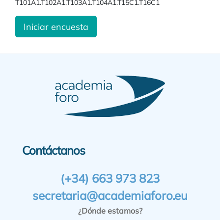
T101A1.T102A1.T103A1.T104A1.T15C1.T16C1
Iniciar encuesta
Contáctanos
(+34) 663 973 823
secretaria@academiaforo.eu
¿Dónde estamos?