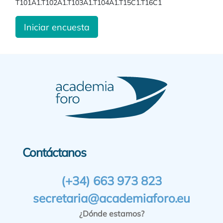
T101A1.T102A1.T103A1.T104A1.T15C1.T16C1
Iniciar encuesta
Contáctanos
(+34) 663 973 823
secretaria@academiaforo.eu
¿Dónde estamos?