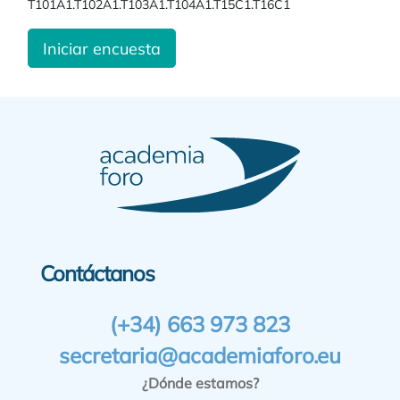
T101A1.T102A1.T103A1.T104A1.T15C1.T16C1
Iniciar encuesta
Contáctanos
(+34) 663 973 823
secretaria@academiaforo.eu
¿Dónde estamos?