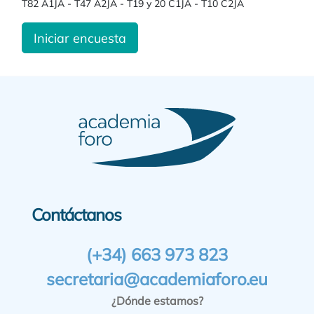
T82 A1JA - T47 A2JA - T19 y 20 C1JA - T10 C2JA
Iniciar encuesta
Contáctanos
(+34) 663 973 823
secretaria@academiaforo.eu
¿Dónde estamos?