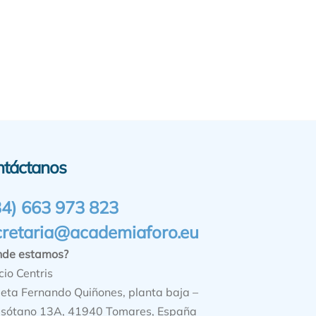
ntáctanos
34) 663 973 823
cretaria@academiaforo.eu
nde estamos?
cio Centris
ieta Fernando Quiñones, planta baja –
sótano 13A, 41940 Tomares, España