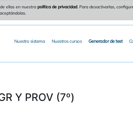
de ellas en nuestra
política de privacidad
. Para desactivarlas, config
 aceptándolas.
Nuestro sistema
Nuestros cursos
Generador de test
C
GR Y PROV (7º)