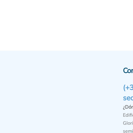
Co
(+
se
¿Dó
Edifi
Glor
semi