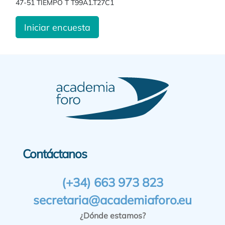
47-51 TIEMPO T T99A1.T27C1
Iniciar encuesta
Contáctanos
(+34) 663 973 823
secretaria@academiaforo.eu
¿Dónde estamos?