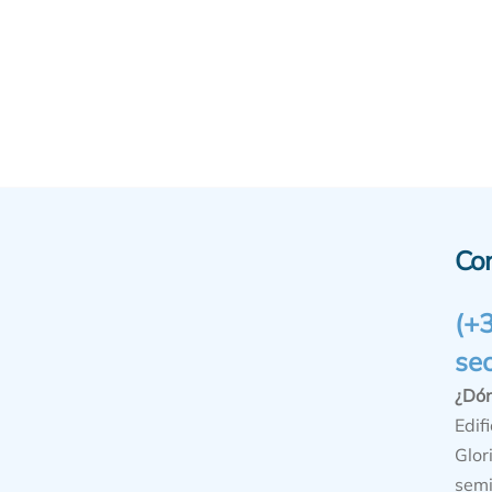
Co
(+
se
¿Dó
Edifi
Glor
semi