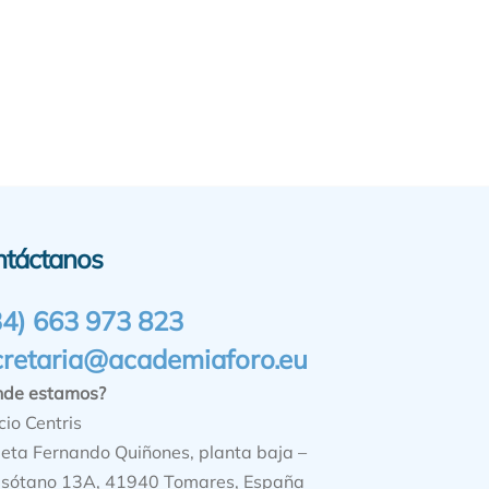
ntáctanos
34) 663 973 823
cretaria@academiaforo.eu
nde estamos?
cio Centris
ieta Fernando Quiñones, planta baja –
sótano 13A, 41940 Tomares, España