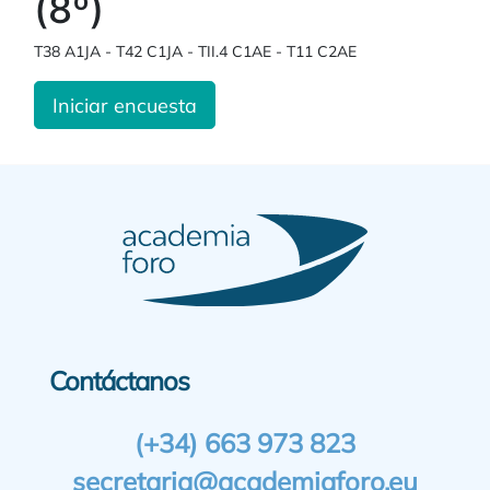
(8º)
T38 A1JA - T42 C1JA - TII.4 C1AE - T11 C2AE
Iniciar encuesta
Contáctanos
(+34) 663 973 823
secretaria@academiaforo.eu