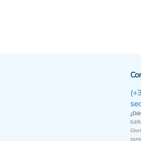
Co
(+
se
¿Dó
Edifi
Glor
semi