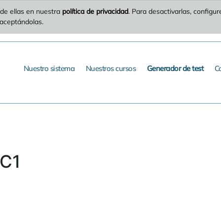
de ellas en nuestra
política de privacidad
. Para desactivarlas, config
 aceptándolas.
Nuestro sistema
Nuestros cursos
Generador de test
C
 C1