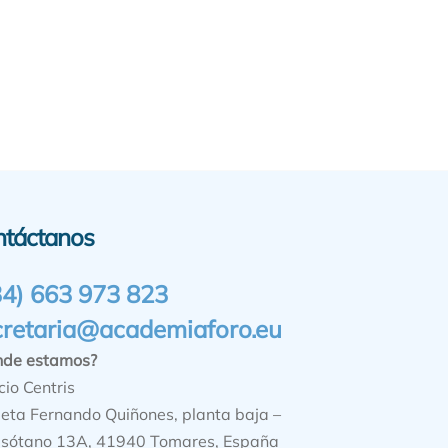
ntáctanos
34) 663 973 823
cretaria@academiaforo.eu
nde estamos?
cio Centris
ieta Fernando Quiñones, planta baja –
sótano 13A, 41940 Tomares, España